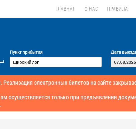
ГЛАВНАЯ
О НАС
ПРАВИЛА
Пункт прибытия
Дата выезд
. Реализация электронных билетов на сайте закрывае
там осуществляется только при предъявлении докуме
.