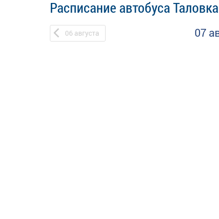
Расписание автобуса Таловка
07 а
06
августа