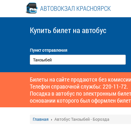
АВТОВОКЗАЛ КРАСНОЯРСК
Купить билет
на автобус
Пункт отправления
Билеты на сайте продаются без комиссии
Телефон справочной службы: 220-11-72.
Посадка в автобус по электронным биле
основании которого был оформлен билет
Главная
Автобус Танзыбей - Борозда