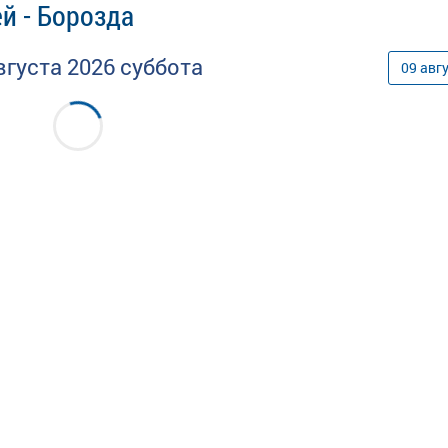
й - Борозда
вгуста
2026
суббота
09
авг