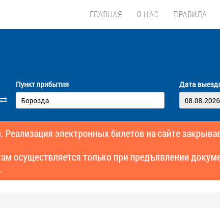
ГЛАВНАЯ
О НАС
ПРАВИЛА
Пункт прибытия
Дата выезд
. Реализация электронных билетов на сайте закрывае
там осуществляется только при предъявлении докуме
.