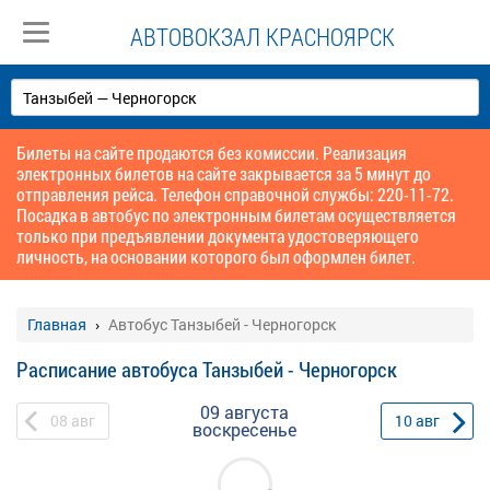
АВТОВОКЗАЛ КРАСНОЯРСК
Билеты на сайте продаются без комиссии. Реализация
электронных билетов на сайте закрывается за 5 минут до
отправления рейса. Телефон справочной службы: 220-11-72.
Посадка в автобус по электронным билетам осуществляется
только при предъявлении документа удостоверяющего
личность, на основании которого был оформлен билет.
Главная
Автобус Танзыбей - Черногорск
Расписание автобуса Танзыбей - Черногорск
09 августа
08
авг
10
авг
воскресенье