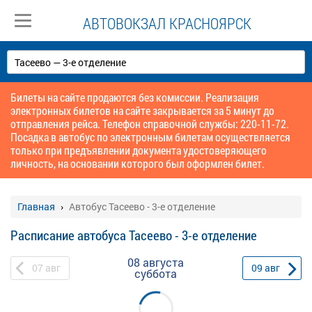
АВТОВОКЗАЛ КРАСНОЯРСК
Билеты на сайте продаются без комиссии. Реализация
электронных билетов на сайте закрывается за 5 минут до
отправления рейса. Телефон справочной службы: 220-11-72.
Посадка в автобус по электронным билетам осуществляется
только при предъявлении документа удостоверяющего
личность, на основании которого был оформлен билет.
Главная
Автобус Тасеево - 3-е отделение
Расписание автобуса Тасеево - 3-е отделение
08 августа
07
авг
09
авг
суббота