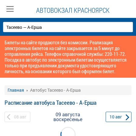
АВТОВОКЗАЛ КРАСНОЯРСК
Билеты на сайте продаются без комиссии. Реализация
электронных билетов на сайте закрывается за 5 минут до
отправления рейса. Телефон справочной службы: 220-11-72.
Посадка в автобус по электронным билетам осуществляется
только при предъявлении документа удостоверяющего
личность, на основании которого был оформлен билет.
Главная
Автобус Тасеево - А-Ерша
Расписание автобуса Тасеево - А-Ерша
09 августа
08
авг
10
авг
воскресенье