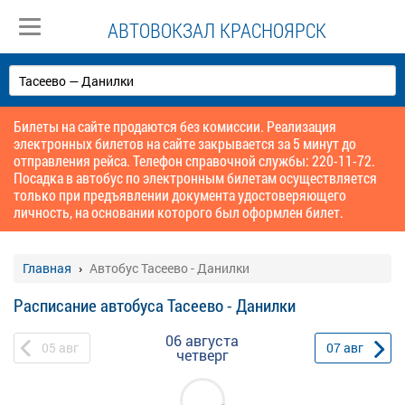
АВТОВОКЗАЛ КРАСНОЯРСК
Билеты на сайте продаются без комиссии. Реализация
электронных билетов на сайте закрывается за 5 минут до
отправления рейса. Телефон справочной службы: 220-11-72.
Посадка в автобус по электронным билетам осуществляется
только при предъявлении документа удостоверяющего
личность, на основании которого был оформлен билет.
Главная
Автобус Тасеево - Данилки
Расписание автобуса Тасеево - Данилки
06 августа
05
авг
07
авг
четверг