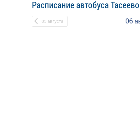
Расписание автобуса Тасеево
06 а
05
августа