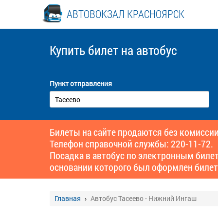
АВТОВОКЗАЛ КРАСНОЯРСК
Купить билет
на автобус
Пункт отправления
Билеты на сайте продаются без комиссии
Телефон справочной службы: 220-11-72.
Посадка в автобус по электронным биле
основании которого был оформлен билет
Главная
Автобус Тасеево - Нижний Ингаш