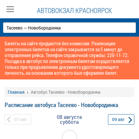
АВТОВОКЗАЛ КРАСНОЯРСК
Билеты на сайте продаются без комиссии. Реализация
электронных билетов на сайте закрывается за 5 минут до
отправления рейса. Телефон справочной службы: 220-11-72.
Посадка в автобус по электронным билетам осуществляется
только при предъявлении документа удостоверяющего
личность, на основании которого был оформлен билет.
Главная
Автобус Тасеево - Новобородинка
Расписание автобуса Тасеево - Новобородинка
08 августа
07
авг
09
авг
суббота