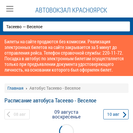
АВТОВОКЗАЛ КРАСНОЯРСК
Билеты на сайте продаются без комиссии. Реализация
электронных билетов на сайте закрывается за 5 минут до
отправления рейса. Телефон справочной службы: 220-11-72.
Посадка в автобус по электронным билетам осуществляется
только при предъявлении документа удостоверяющего
личность, на основании которого был оформлен билет.
Главная
Автобус Тасеево - Веселое
Расписание автобуса Тасеево - Веселое
09 августа
08
авг
10
авг
воскресенье