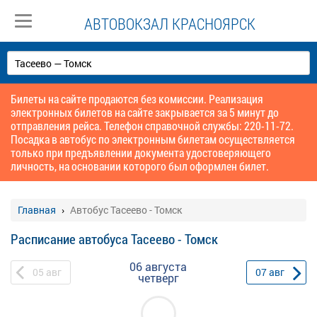
АВТОВОКЗАЛ КРАСНОЯРСК
Билеты на сайте продаются без комиссии. Реализация
электронных билетов на сайте закрывается за 5 минут до
отправления рейса. Телефон справочной службы: 220-11-72.
Посадка в автобус по электронным билетам осуществляется
только при предъявлении документа удостоверяющего
личность, на основании которого был оформлен билет.
Главная
Автобус Тасеево - Томск
Расписание автобуса Тасеево - Томск
06 августа
05
авг
07
авг
четверг