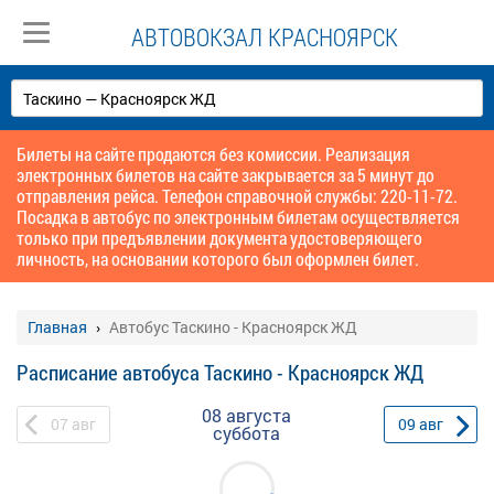
АВТОВОКЗАЛ КРАСНОЯРСК
Билеты на сайте продаются без комиссии. Реализация
электронных билетов на сайте закрывается за 5 минут до
отправления рейса. Телефон справочной службы: 220-11-72.
Посадка в автобус по электронным билетам осуществляется
только при предъявлении документа удостоверяющего
личность, на основании которого был оформлен билет.
Главная
Автобус Таскино - Красноярск ЖД
Расписание автобуса Таскино - Красноярск ЖД
08 августа
07
авг
09
авг
суббота