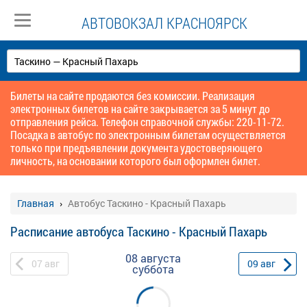
АВТОВОКЗАЛ КРАСНОЯРСК
Билеты на сайте продаются без комиссии. Реализация
электронных билетов на сайте закрывается за 5 минут до
отправления рейса. Телефон справочной службы: 220-11-72.
Посадка в автобус по электронным билетам осуществляется
только при предъявлении документа удостоверяющего
личность, на основании которого был оформлен билет.
Главная
Автобус Таскино - Красный Пахарь
Расписание автобуса Таскино - Красный Пахарь
08 августа
07
авг
09
авг
суббота