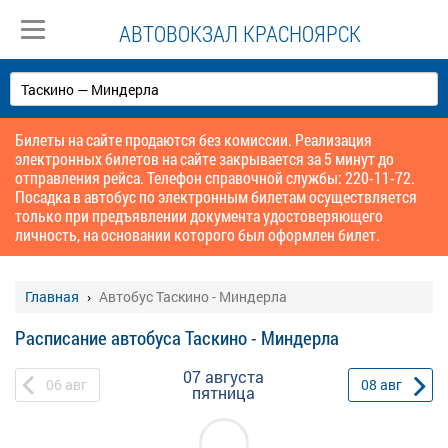
АВТОВОКЗАЛ КРАСНОЯРСК
Билеты на сайте продаются без комиссии. Реализация
электронных билетов на сайте закрывается за 5 минут до
отправления рейса. Телефон справочной службы: 220-11-72.
Посадка в автобус по электронным билетам осуществляется
только при предъявлении документа удостоверяющего
личность, на основании которого был оформлен билет.
Главная
Автобус Таскино - Миндерла
Расписание автобуса Таскино - Миндерла
07 августа
06
авг
08
авг
пятница