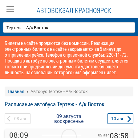
АВТОВОКЗАЛ КРАСНОЯРСК
Билеты на сайте продаются без комиссии. Реализация
электронных билетов на сайте закрывается за 5 минут до
отправления рейса. Телефон справочной службы: 220-11-72.
Посадка в автобус по электронным билетам осуществляется
только при предъявлении документа удостоверяющего
личность, на основании которого был оформлен билет.
Главная
Автобус Тертеж - А/к Восток
Расписание автобуса Тертеж - А/к Восток
09 августа
08
авг
10
авг
воскресенье
08:09
08:58
09 авг