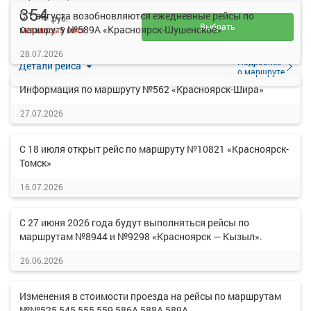
354
С 1 августа возобновляются ежедневные рейсы по
руб.
Выбрать
маршруту №589А «Красноярск-Шушенское»
Осталось 5 мест
28.07.2026
Подробнее
Детали рейса
о маршруте
Информация по маршруту №562 «Красноярск-Шира»
27.07.2026
С 18 июля открыт рейс по маршруту №10821 «Красноярск-
Томск»
16.07.2026
С 27 июня 2026 года будут выполняться рейсы по
маршрутам №8944 и №9298 «Красноярск — Кызыл».
26.06.2026
Изменения в стоимости проезда на рейсы по маршрутам
№№525,545,555,559,586А,588А,589А