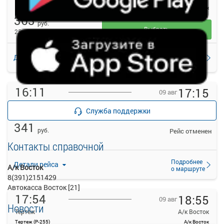
Тертеж(Р-255)
А/к Восток
363
руб.
Выбрать
25 свободных мест
Подробнее
Детали рейса
о маршруте
16:11
17:15
09 авг
Тертеж
А/к Восток
Служба поддержки
Тертеж(Р-255)
А/к Восток
341
руб.
Рейс отменен
Контакты справочной
Подробнее
Детали рейса
А/к Восток
о маршруте
8(391)2151429
Автокасса Восток [21]
17:54
18:55
09 авг
Новости
Тертеж
А/к Восток
Тертеж (Р-255)
А/к Восток