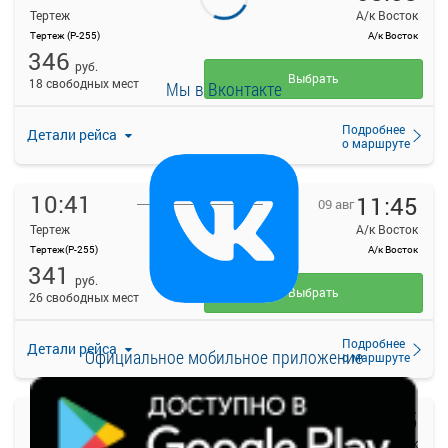
Тертеж
А/к Восток
Тертеж (Р-255)
А/к Восток
346
руб.
Выбрать
18 свободных мест
Мы в Вконтакте
Подробнее
Детали рейса
о маршруте
10:41
11:45
09 авг
Тертеж
А/к Восток
Тертеж(Р-255)
А/к Восток
341
руб.
Выбрать
26 свободных мест
Подробнее
Детали рейса
Официальное мобильное приложение
о маршруте
11:18
12:15
09 авг
Тертеж
А/к Восток