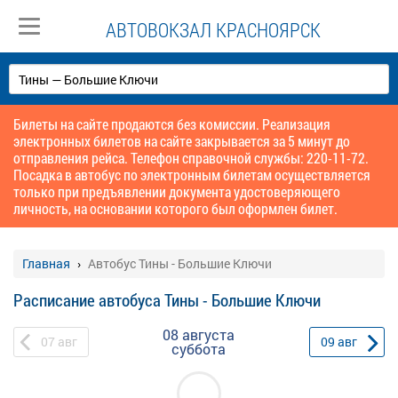
АВТОВОКЗАЛ КРАСНОЯРСК
Билеты на сайте продаются без комиссии. Реализация
электронных билетов на сайте закрывается за 5 минут до
отправления рейса. Телефон справочной службы: 220-11-72.
Посадка в автобус по электронным билетам осуществляется
только при предъявлении документа удостоверяющего
личность, на основании которого был оформлен билет.
Главная
Автобус Тины - Большие Ключи
Расписание автобуса Тины - Большие Ключи
08 августа
07
авг
09
авг
суббота