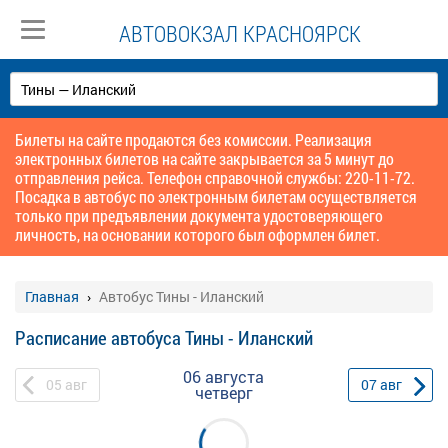
АВТОВОКЗАЛ КРАСНОЯРСК
Билеты на сайте продаются без комиссии. Реализация
электронных билетов на сайте закрывается за 5 минут до
отправления рейса. Телефон справочной службы: 220-11-72.
Посадка в автобус по электронным билетам осуществляется
только при предъявлении документа удостоверяющего
личность, на основании которого был оформлен билет.
Главная
Автобус Тины - Иланский
Расписание автобуса Тины - Иланский
06 августа
05
авг
07
авг
четверг