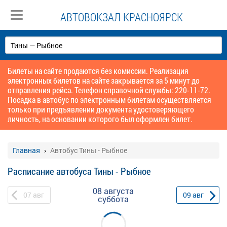
АВТОВОКЗАЛ КРАСНОЯРСК
Билеты на сайте продаются без комиссии. Реализация
электронных билетов на сайте закрывается за 5 минут до
отправления рейса. Телефон справочной службы: 220-11-72.
Посадка в автобус по электронным билетам осуществляется
только при предъявлении документа удостоверяющего
личность, на основании которого был оформлен билет.
Главная
Автобус Тины - Рыбное
Расписание автобуса Тины - Рыбное
08 августа
07
авг
09
авг
суббота