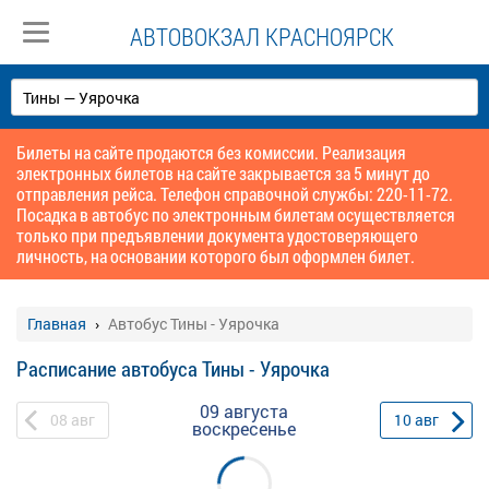
АВТОВОКЗАЛ КРАСНОЯРСК
Билеты на сайте продаются без комиссии. Реализация
электронных билетов на сайте закрывается за 5 минут до
отправления рейса. Телефон справочной службы: 220-11-72.
Посадка в автобус по электронным билетам осуществляется
только при предъявлении документа удостоверяющего
личность, на основании которого был оформлен билет.
Главная
Автобус Тины - Уярочка
Расписание автобуса Тины - Уярочка
09 августа
08
авг
10
авг
воскресенье