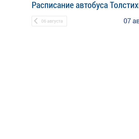
Расписание автобуса Толстих
07 а
06
августа