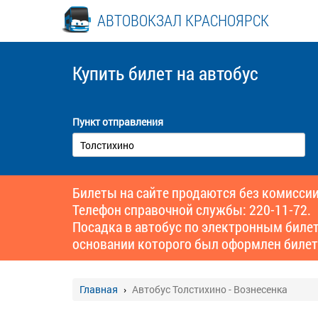
АВТОВОКЗАЛ КРАСНОЯРСК
Купить билет
на автобус
Пункт отправления
Билеты на сайте продаются без комиссии
Телефон справочной службы: 220-11-72.
Посадка в автобус по электронным биле
основании которого был оформлен билет
Главная
Автобус Толстихино - Вознесенка