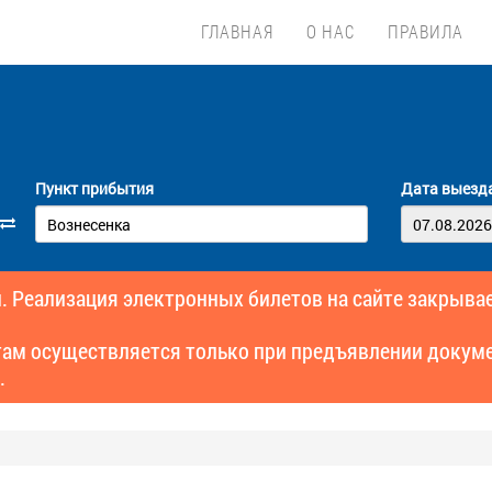
ГЛАВНАЯ
О НАС
ПРАВИЛА
Пункт прибытия
Дата выезд
. Реализация электронных билетов на сайте закрывае
там осуществляется только при предъявлении докуме
.