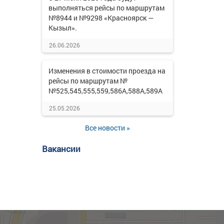
выполняться рейсы по маршрутам
№8944 и №9298 «Красноярск —
Кызыл».
26.06.2026
Изменения в стоимости проезда на
рейсы по маршрутам №
№525,545,555,559,586А,588А,589А
25.05.2026
Все новости »
Вакансии