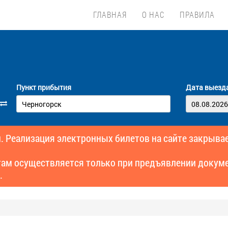
ГЛАВНАЯ
О НАС
ПРАВИЛА
Пункт прибытия
Дата выезд
. Реализация электронных билетов на сайте закрывае
там осуществляется только при предъявлении докуме
.