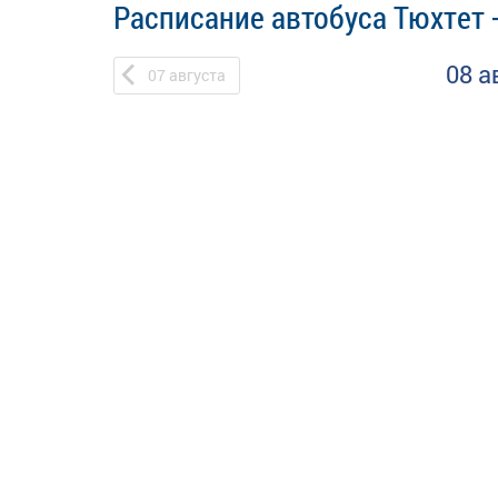
Расписание автобуса Тюхтет 
08 а
07
августа