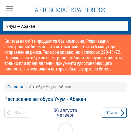
АВТОВОКЗАЛ КРАСНОЯРСК
Билеты на сайте продаются без комиссии. Реализация
электронных билетов на сайте закрывается за 5 минут до
отправления рейса. Телефон справочной службы: 220-11-72.
Посадка в автобус по электронным билетам осуществляется
только при предъявлении документа удостоверяющего
личность, на основании которого был оформлен билет.
Главная
Автобус Учум - Абакан
Расписание автобуса Учум - Абакан
06 августа
05
авг
07
авг
четверг