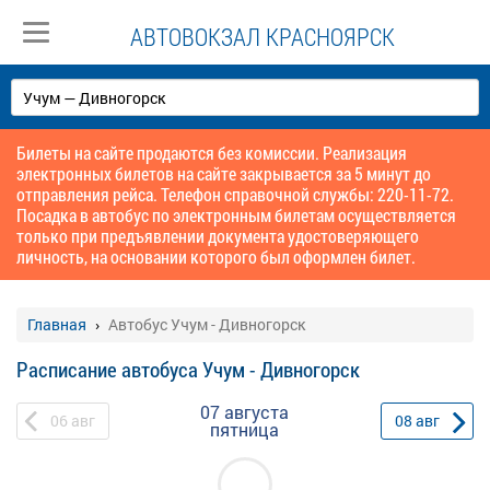
АВТОВОКЗАЛ КРАСНОЯРСК
Билеты на сайте продаются без комиссии. Реализация
электронных билетов на сайте закрывается за 5 минут до
отправления рейса. Телефон справочной службы: 220-11-72.
Посадка в автобус по электронным билетам осуществляется
только при предъявлении документа удостоверяющего
личность, на основании которого был оформлен билет.
Главная
Автобус Учум - Дивногорск
Расписание автобуса Учум - Дивногорск
07 августа
06
авг
08
авг
пятница