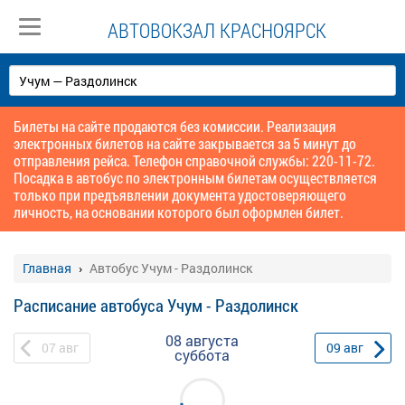
АВТОВОКЗАЛ КРАСНОЯРСК
Билеты на сайте продаются без комиссии. Реализация
электронных билетов на сайте закрывается за 5 минут до
отправления рейса. Телефон справочной службы: 220-11-72.
Посадка в автобус по электронным билетам осуществляется
только при предъявлении документа удостоверяющего
личность, на основании которого был оформлен билет.
Главная
Автобус Учум - Раздолинск
Расписание автобуса Учум - Раздолинск
08 августа
07
авг
09
авг
суббота