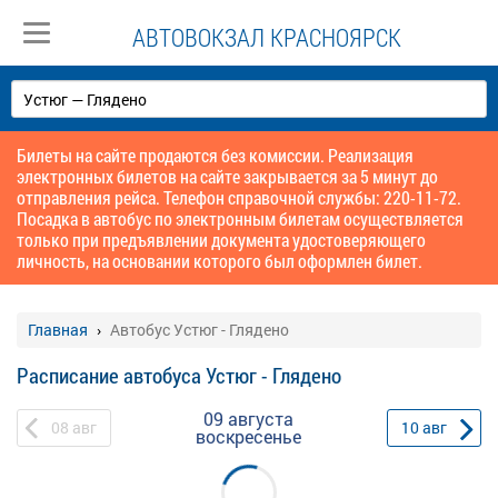
АВТОВОКЗАЛ КРАСНОЯРСК
Билеты на сайте продаются без комиссии. Реализация
электронных билетов на сайте закрывается за 5 минут до
отправления рейса. Телефон справочной службы: 220-11-72.
Посадка в автобус по электронным билетам осуществляется
только при предъявлении документа удостоверяющего
личность, на основании которого был оформлен билет.
Главная
Автобус Устюг - Глядено
Расписание автобуса Устюг - Глядено
09 августа
08
авг
10
авг
воскресенье