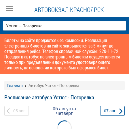
АВТОВОКЗАЛ КРАСНОЯРСК
Билеты на сайте продаются без комиссии. Реализация
электронных билетов на сайте закрывается за 5 минут до
отправления рейса. Телефон справочной службы: 220-11-72.
Посадка в автобус по электронным билетам осуществляется
только при предъявлении документа удостоверяющего
личность, на основании которого был оформлен билет.
Главная
Автобус Устюг - Погорелка
Расписание автобуса Устюг - Погорелка
06 августа
05
авг
07
авг
четверг