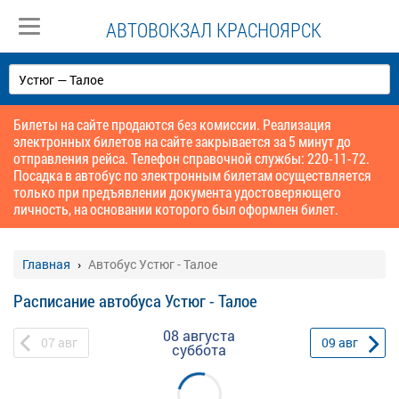
АВТОВОКЗАЛ КРАСНОЯРСК
Билеты на сайте продаются без комиссии. Реализация
электронных билетов на сайте закрывается за 5 минут до
отправления рейса. Телефон справочной службы: 220-11-72.
Посадка в автобус по электронным билетам осуществляется
только при предъявлении документа удостоверяющего
личность, на основании которого был оформлен билет.
Главная
Автобус Устюг - Талое
Расписание автобуса Устюг - Талое
08 августа
07
авг
09
авг
суббота