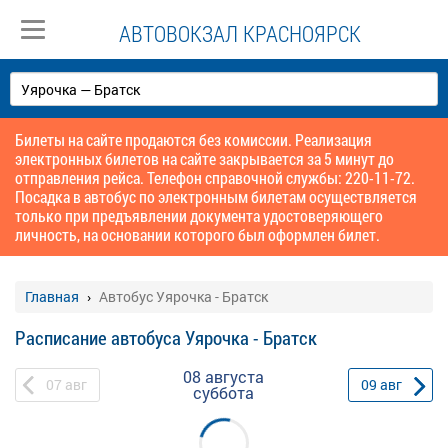
АВТОВОКЗАЛ КРАСНОЯРСК
Билеты на сайте продаются без комиссии. Реализация
электронных билетов на сайте закрывается за 5 минут до
отправления рейса. Телефон справочной службы: 220-11-72.
Посадка в автобус по электронным билетам осуществляется
только при предъявлении документа удостоверяющего
личность, на основании которого был оформлен билет.
Главная
Автобус Уярочка - Братск
Расписание автобуса Уярочка - Братск
08 августа
07
авг
09
авг
суббота