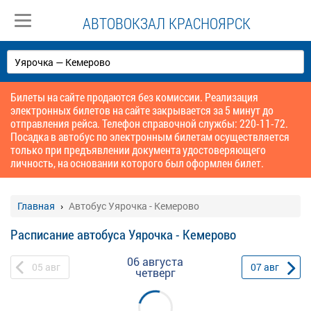
АВТОВОКЗАЛ КРАСНОЯРСК
Билеты на сайте продаются без комиссии. Реализация
электронных билетов на сайте закрывается за 5 минут до
отправления рейса. Телефон справочной службы: 220-11-72.
Посадка в автобус по электронным билетам осуществляется
только при предъявлении документа удостоверяющего
личность, на основании которого был оформлен билет.
Главная
Автобус Уярочка - Кемерово
Расписание автобуса Уярочка - Кемерово
06 августа
05
авг
07
авг
четверг