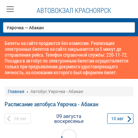
АВТОВОКЗАЛ КРАСНОЯРСК
Билеты на сайте продаются без комиссии. Реализация
электронных билетов на сайте закрывается за 5 минут до
отправления рейса. Телефон справочной службы: 220-11-72.
Посадка в автобус по электронным билетам осуществляется
только при предъявлении документа удостоверяющего
личность, на основании которого был оформлен билет.
Главная
Автобус Уярочка - Абакан
Расписание автобуса Уярочка - Абакан
09 августа
08
авг
10
авг
воскресенье