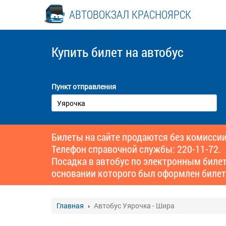
АВТОВОКЗАЛ КРАСНОЯРСК
Купить билет
на автобус
Пункт отправления
Билеты на сайте продаются без комиссии
Телефон справочной службы: 220-11-72.
Посадка в автобус по электронным биле
основании которого был оформлен билет
Главная
Автобус Уярочка - Шира