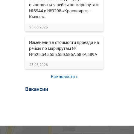
выполняться рейсы по маршрутам
№8944 и №9298 «Красноярск —
Кызыл».
26.06.2026
Изменения в стоимости проезда на
рейсы по маршрутам №
№525,545,555,559,586А,588А,589А
25.05.2026
Все новости »
Вакансии