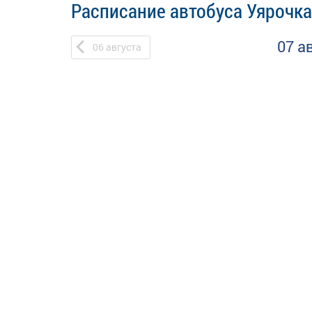
Расписание автобуса Уярочка
07 а
06
августа