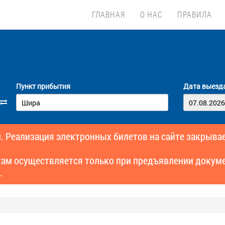
ГЛАВНАЯ
О НАС
ПРАВИЛА
Пункт прибытия
Дата выезд
. Реализация электронных билетов на сайте закрывае
там осуществляется только при предъявлении докуме
.