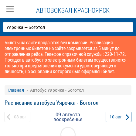
АВТОВОКЗАЛ КРАСНОЯРСК
Билеты на сайте продаются без комиссии. Реализация
электронных билетов на сайте закрывается за 5 минут до
отправления рейса. Телефон справочной службы: 220-11-72.
Посадка в автобус по электронным билетам осуществляется
только при предъявлении документа удостоверяющего
личность, на основании которого был оформлен билет.
Главная
Автобус Уярочка - Боготол
Расписание автобуса Уярочка - Боготол
09 августа
08
авг
10
авг
воскресенье