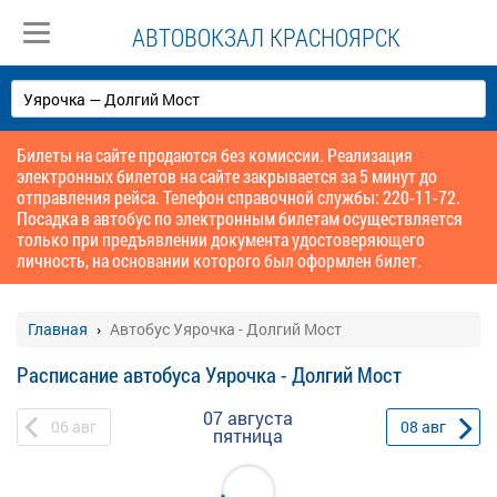
АВТОВОКЗАЛ КРАСНОЯРСК
Билеты на сайте продаются без комиссии. Реализация
электронных билетов на сайте закрывается за 5 минут до
отправления рейса. Телефон справочной службы: 220-11-72.
Посадка в автобус по электронным билетам осуществляется
только при предъявлении документа удостоверяющего
личность, на основании которого был оформлен билет.
Главная
Автобус Уярочка - Долгий Мост
Расписание автобуса Уярочка - Долгий Мост
07 августа
06
авг
08
авг
пятница