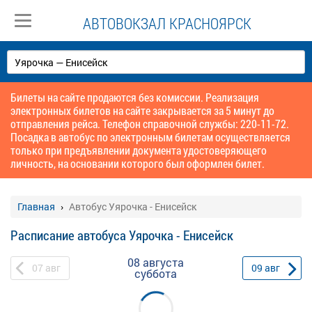
АВТОВОКЗАЛ КРАСНОЯРСК
Билеты на сайте продаются без комиссии. Реализация
электронных билетов на сайте закрывается за 5 минут до
отправления рейса. Телефон справочной службы: 220-11-72.
Посадка в автобус по электронным билетам осуществляется
только при предъявлении документа удостоверяющего
личность, на основании которого был оформлен билет.
Главная
Автобус Уярочка - Енисейск
Расписание автобуса Уярочка - Енисейск
08 августа
07
авг
09
авг
суббота