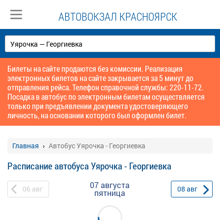
АВТОВОКЗАЛ КРАСНОЯРСК
Билеты на сайте продаются без комиссии. Реализация
электронных билетов на сайте закрывается за 5 минут до
отправления рейса. Телефон справочной службы: 220-11-72.
Посадка в автобус по электронным билетам осуществляется
только при предъявлении документа удостоверяющего
личность, на основании которого был оформлен билет.
Главная
Автобус Уярочка - Георгиевка
Расписание автобуса Уярочка - Георгиевка
07 августа
06
авг
08
авг
пятница