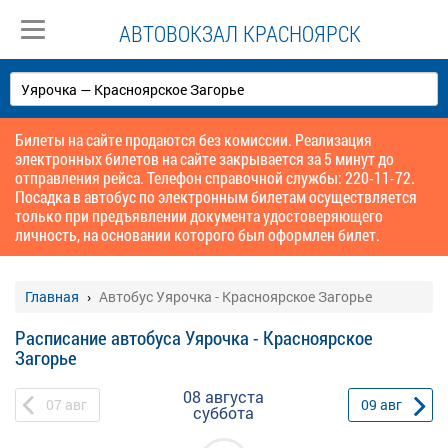
АВТОВОКЗАЛ КРАСНОЯРСК
Билеты на сайте продаются без комиссии. Реализация
электронных билетов на сайте закрывается за 5 минут до
отправления рейса. Телефон справочной службы: 220-11-72.
Посадка в автобус по электронным билетам осуществляется
только при предъявлении документа удостоверяющего
личность, на основании которого был оформлен билет.
Главная
Автобус Уярочка - Красноярское Загорье
Расписание автобуса Уярочка - Красноярское
Загорье
08 августа
07
авг
09
авг
суббота