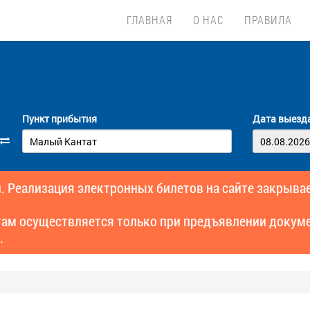
ГЛАВНАЯ
О НАС
ПРАВИЛА
Пункт прибытия
Дата выезд
. Реализация электронных билетов на сайте закрывае
там осуществляется только при предъявлении докуме
.