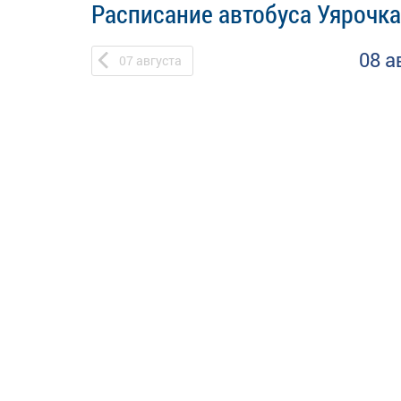
Расписание автобуса Уярочка
08 а
07
августа