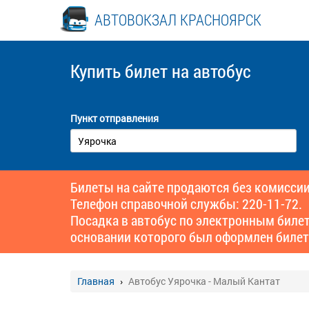
АВТОВОКЗАЛ КРАСНОЯРСК
Купить билет
на автобус
Пункт отправления
Билеты на сайте продаются без комиссии
Телефон справочной службы: 220-11-72.
Посадка в автобус по электронным биле
основании которого был оформлен билет
Главная
Автобус Уярочка - Малый Кантат