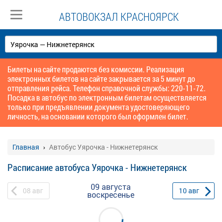
АВТОВОКЗАЛ КРАСНОЯРСК
Билеты на сайте продаются без комиссии. Реализация
электронных билетов на сайте закрывается за 5 минут до
отправления рейса. Телефон справочной службы: 220-11-72.
Посадка в автобус по электронным билетам осуществляется
только при предъявлении документа удостоверяющего
личность, на основании которого был оформлен билет.
Главная
Автобус Уярочка - Нижнетерянск
Расписание автобуса Уярочка - Нижнетерянск
09 августа
08
авг
10
авг
воскресенье