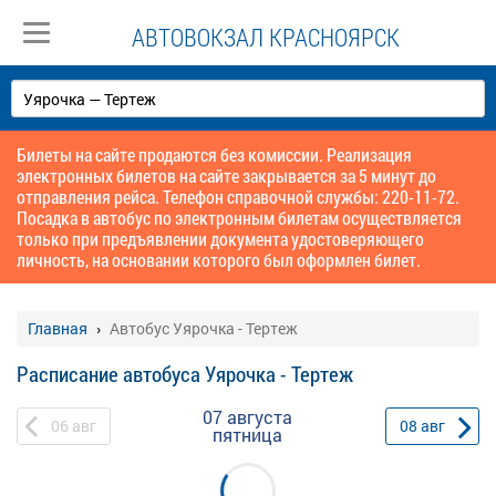
АВТОВОКЗАЛ КРАСНОЯРСК
Билеты на сайте продаются без комиссии. Реализация
электронных билетов на сайте закрывается за 5 минут до
отправления рейса. Телефон справочной службы: 220-11-72.
Посадка в автобус по электронным билетам осуществляется
только при предъявлении документа удостоверяющего
личность, на основании которого был оформлен билет.
Главная
Автобус Уярочка - Тертеж
Расписание автобуса Уярочка - Тертеж
07 августа
06
авг
08
авг
пятница