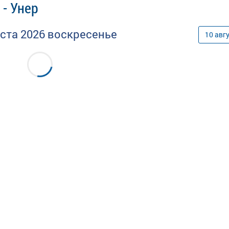
 - Унер
уста
2026
воскресенье
10
авг