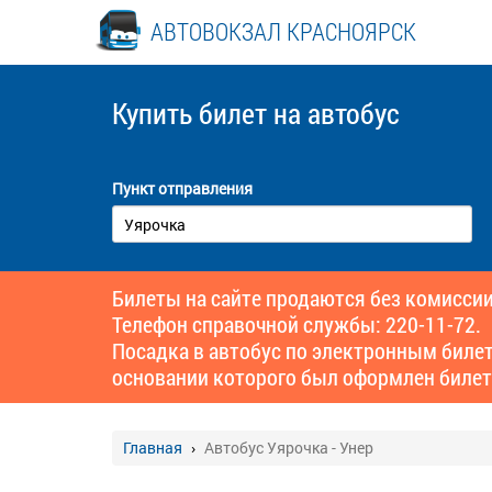
АВТОВОКЗАЛ КРАСНОЯРСК
Купить билет
на автобус
Пункт отправления
Билеты на сайте продаются без комиссии
Телефон справочной службы: 220-11-72.
Посадка в автобус по электронным биле
основании которого был оформлен билет
Главная
Автобус Уярочка - Унер