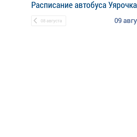
Расписание автобуса Уярочка
09 авг
08
августа