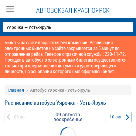
АВТОВОКЗАЛ КРАСНОЯРСК
Билеты на сайте продаются без комиссии. Реализация
электронных билетов на сайте закрывается за 5 минут до
отправления рейса. Телефон справочной службы: 220-11-72.
Посадка в автобус по электронным билетам осуществляется
только при предъявлении документа удостоверяющего
личность, на основании которого был оформлен билет.
Главная
Автобус Уярочка - Усть-Яруль
Расписание автобуса Уярочка - Усть-Яруль
09 августа
08
авг
10
авг
воскресенье