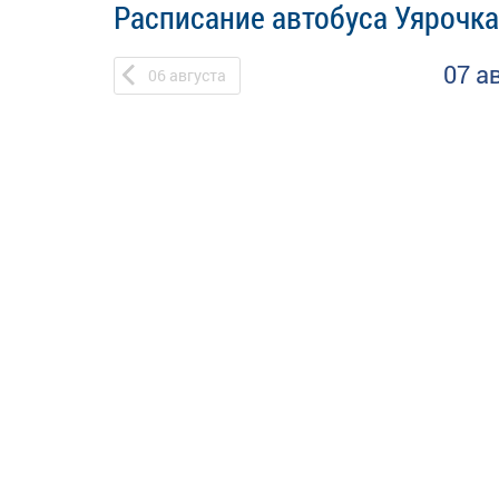
Расписание автобуса Уярочка
07 а
06
августа