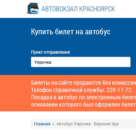
АВТОВОКЗАЛ КРАСНОЯРСК
Купить билет
на автобус
Пункт отправления
Билеты на сайте продаются без комиссии
Телефон справочной службы: 220-11-72.
Посадка в автобус по электронным биле
основании которого был оформлен билет
Главная
Автобус Уярочка - Верхняя Уря