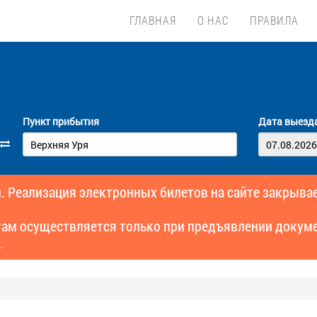
ГЛАВНАЯ
О НАС
ПРАВИЛА
Пункт прибытия
Дата выезд
. Реализация электронных билетов на сайте закрывае
там осуществляется только при предъявлении докуме
.