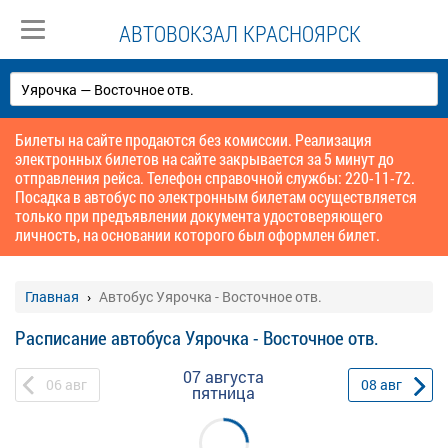
АВТОВОКЗАЛ КРАСНОЯРСК
Билеты на сайте продаются без комиссии. Реализация
электронных билетов на сайте закрывается за 5 минут до
отправления рейса. Телефон справочной службы: 220-11-72.
Посадка в автобус по электронным билетам осуществляется
только при предъявлении документа удостоверяющего
личность, на основании которого был оформлен билет.
Главная
Автобус Уярочка - Восточное отв.
Расписание автобуса Уярочка - Восточное отв.
07 августа
06
авг
08
авг
пятница