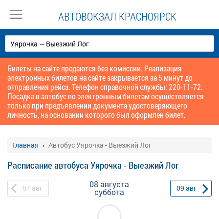
АВТОВОКЗАЛ КРАСНОЯРСК
Билеты на сайте продаются без комиссии. Реализация
электронных билетов на сайте закрывается за 5 минут до
отправления рейса. Телефон справочной службы: 220-11-72.
Посадка в автобус по электронным билетам осуществляется
только при предъявлении документа удостоверяющего
личность, на основании которого был оформлен билет.
Главная
Автобус Уярочка - Выезжий Лог
Расписание автобуса Уярочка - Выезжий Лог
08 августа
07
авг
09
авг
суббота