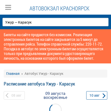
АВТОВОКЗАЛ КРАСНОЯРСК
Билеты на сайте продаются без комиссии. Реализация
электронных билетов на сайте закрывается за 5 минут до
отправления рейса. Телефон справочной службы: 220-11-72.
Посадка в автобус по электронным билетам осуществляется
только при предъявлении документа удостоверяющего
личность, на основании которого был оформлен билет.
Главная
Автобус Ужур - Карасук
Расписание автобуса Ужур - Карасук
09 августа
08
авг
10
авг
воскресенье