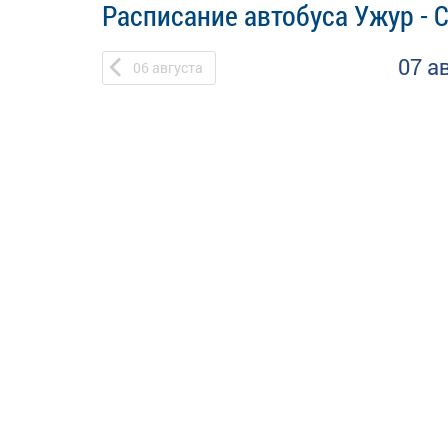
Расписание автобуса Ужур - 
07 а
06
августа