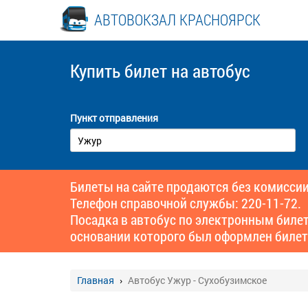
АВТОВОКЗАЛ КРАСНОЯРСК
Купить билет
на автобус
Пункт отправления
Билеты на сайте продаются без комиссии
Телефон справочной службы: 220-11-72.
Посадка в автобус по электронным биле
основании которого был оформлен билет
Главная
Автобус Ужур - Сухобузимское