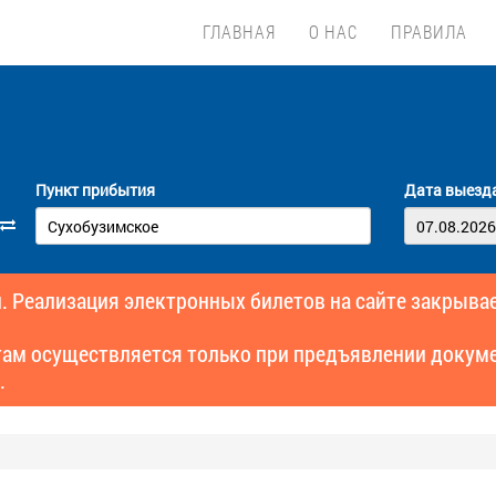
ГЛАВНАЯ
О НАС
ПРАВИЛА
Пункт прибытия
Дата выезд
. Реализация электронных билетов на сайте закрывае
там осуществляется только при предъявлении докуме
.