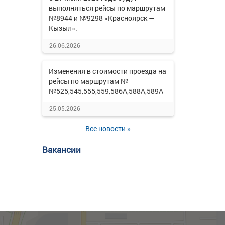
выполняться рейсы по маршрутам
№8944 и №9298 «Красноярск —
Кызыл».
26.06.2026
Изменения в стоимости проезда на
рейсы по маршрутам №
№525,545,555,559,586А,588А,589А
25.05.2026
Все новости »
Вакансии