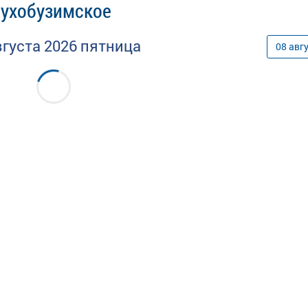
Сухобузимское
вгуста
2026
пятница
08
авг