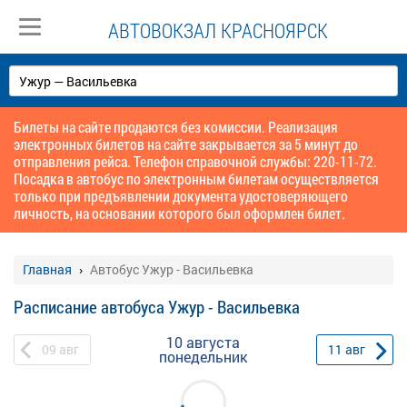
АВТОВОКЗАЛ КРАСНОЯРСК
Билеты на сайте продаются без комиссии. Реализация
электронных билетов на сайте закрывается за 5 минут до
отправления рейса. Телефон справочной службы: 220-11-72.
Посадка в автобус по электронным билетам осуществляется
только при предъявлении документа удостоверяющего
личность, на основании которого был оформлен билет.
Главная
Автобус Ужур - Васильевка
Расписание автобуса Ужур - Васильевка
10 августа
09
авг
11
авг
понедельник