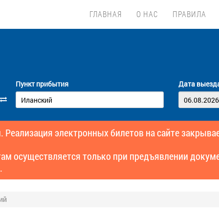
ГЛАВНАЯ
О НАС
ПРАВИЛА
Пункт прибытия
Дата выезд
. Реализация электронных билетов на сайте закрывае
там осуществляется только при предъявлении докуме
.
ий