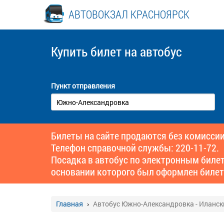
АВТОВОКЗАЛ КРАСНОЯРСК
Купить билет
на автобус
Пункт отправления
Билеты на сайте продаются без комиссии
Телефон справочной службы: 220-11-72.
Посадка в автобус по электронным биле
основании которого был оформлен билет
Главная
Автобус Южно-Александровка - Иланск