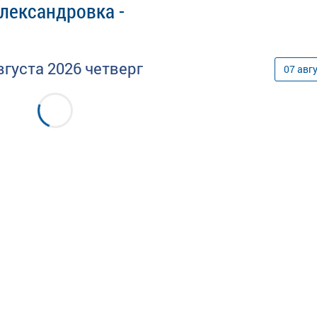
лександровка -
вгуста
2026
четверг
07
авг