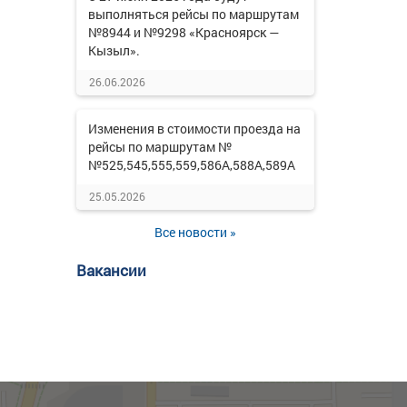
выполняться рейсы по маршрутам
№8944 и №9298 «Красноярск —
Кызыл».
26.06.2026
Изменения в стоимости проезда на
рейсы по маршрутам №
№525,545,555,559,586А,588А,589А
25.05.2026
Все новости »
Вакансии