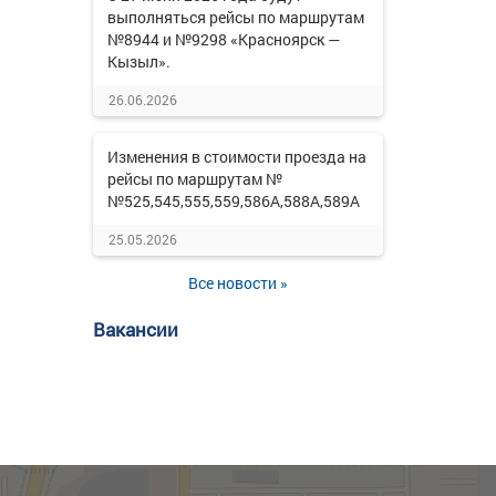
выполняться рейсы по маршрутам
№8944 и №9298 «Красноярск —
Кызыл».
26.06.2026
Изменения в стоимости проезда на
рейсы по маршрутам №
№525,545,555,559,586А,588А,589А
25.05.2026
Все новости »
Вакансии