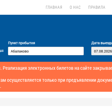
ГЛАВНАЯ
О НАС
ПРАВИЛА
Пункт прибытия
Дата выезд
. Реализация электронных билетов на сайте закрывае
там осуществляется только при предъявлении докуме
.