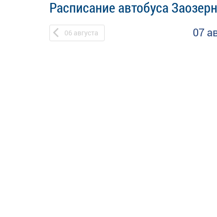
Расписание автобуса Заозерн
07 а
06
августа