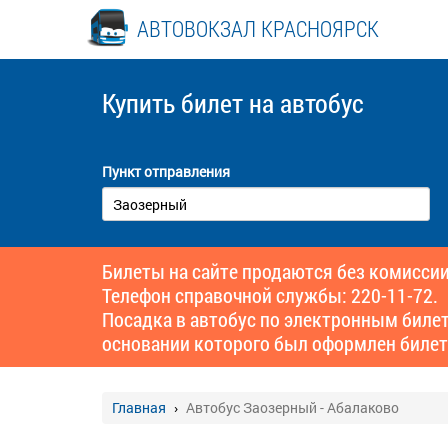
АВТОВОКЗАЛ КРАСНОЯРСК
Купить билет
на автобус
Пункт отправления
Билеты на сайте продаются без комиссии
Телефон справочной службы: 220-11-72.
Посадка в автобус по электронным биле
основании которого был оформлен билет
Главная
Автобус Заозерный - Абалаково