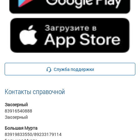
Служба поддержки
Контакты справочной
Заозерный
83916540888
Заозерный
Большая Мурта
83919833550/89233179114