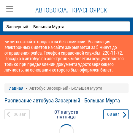
АВТОВОКЗАЛ КРАСНОЯРСК
Билеты на сайте продаются без комиссии. Реализация
электронных билетов на сайте закрывается за 5 минут до
отправления рейса. Телефон справочной службы: 220-11-72.
Посадка в автобус по электронным билетам осуществляется
только при предъявлении документа удостоверяющего
личность, на основании которого был оформлен билет.
Главная
Автобус Заозерный - Большая Мурта
Расписание автобуса Заозерный - Большая Мурта
07 августа
06
авг
08
авг
пятница